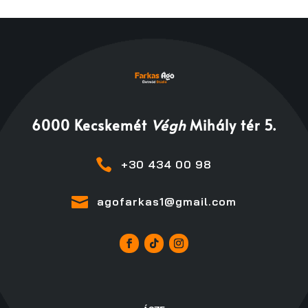
6000 Kecskemét
Végh
Mihály tér 5
.

+30 434 00 98

agofarkas1@gmail.com